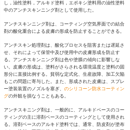
し，油性塗料，アルキド塗料，エポキシ塗料用の油性塗料
中のアンチスキンニング剤として使用した。
アンチスキンニング剤は、コーティング空気界面での結合
剤の酸化重合による皮膚の形成を防止することができる。
アンチスキン処理剤は、酸化プロセスを阻害または遅延さ
せ、それによって保管中及び使用中の皮膚形成を防止す
る。アンチスキンニング剤は色や塗膜の傾向に影響しな
い。皮膚の形成は、塗料がさらされる環境温度と塗料の固
形分に直接比例する。貧弱な定式化、生産故障、加工欠陥
もこの問題に寄与した。また、形成された皮膚は、スプレ
ー塗装装置のノズルを塞ぎ、
のシリコーン防水コーティン
グ
の外観を損なうこともある。
アンチスキニング剤は、一般的に、アルキドベースのコー
ティングの主に溶剤ベースのコーティングとして使用され
る。溶剤ベースのアルキド塗料では、通常、防皮剤が塗布