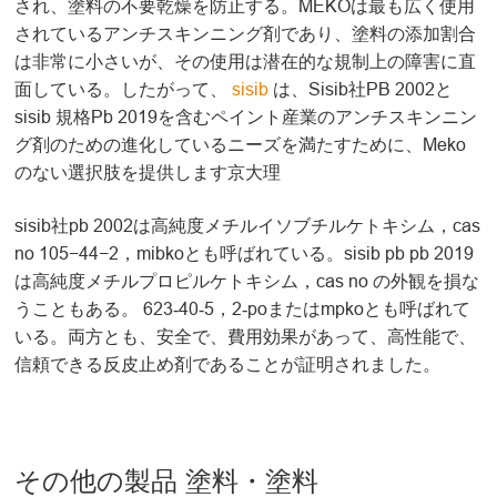
され、塗料の不要乾燥を防止する。MEKOは最も広く使用
されているアンチスキンニング剤であり、塗料の添加割合
は非常に小さいが、その使用は潜在的な規制上の障害に直
面している。したがって、
sisib
は、Sisib社PB 2002と
sisib 規格Pb 2019を含むペイント産業のアンチスキンニン
グ剤のための進化しているニーズを満たすために、Meko
のない選択肢を提供します京大理
sisib社pb 2002は高純度メチルイソブチルケトキシム，cas
no 105−44−2，mibkoとも呼ばれている。sisib pb pb 2019
は高純度メチルプロピルケトキシム，cas no の外観を損な
うこともある。 623‐40‐5，2‐poまたはmpkoとも呼ばれて
いる。両方とも、安全で、費用効果があって、高性能で、
信頼できる反皮止め剤であることが証明されました。
その他の製品 塗料・塗料