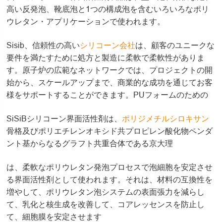
高い反発泡、靴底泡と1つの構成泡を含むいろいろなポリ
ウレタン・アプリケーションで使われます。
Sisib、信頼性の高い
シリコーン会社
は、顧客のユニークな
要件を満たすために処方と製造に柔軟で柔軟性がありま
す。原子炉の広範なネットワークでは、プロジェクトの開
始から、スケールアップまで、商業的な成功を通じてお客
様をサポートすることができます。PUフォームのための
SiSiBシリコーン界面活性剤は、
ポリジメチルシロキサン
骨格及びポリエチレンオキシド共プロピレン酸化物ペンダ
ント基からなるグラフト共重合体である京大理
は、柔軟なポリウレタン発泡プロセスで泡細胞を安定させ
る界面活性剤として使われます。それは、材料の互換性を
増やして、ポリウレタン泡システムの表面張力を減らし
て、乳化と核生成を改善して、コアレッセンスを防止し
て、細胞膜を安定させます