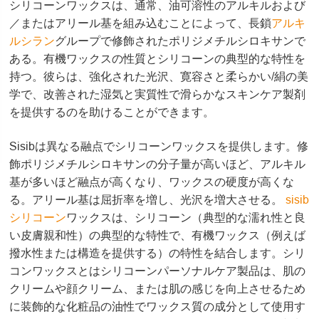
シリコーンワックスは、通常、油可溶性のアルキルおよび
／またはアリール基を組み込むことによって、長鎖
アルキ
ルシラン
グループで修飾されたポリジメチルシロキサンで
ある。有機ワックスの性質とシリコーンの典型的な特性を
持つ。彼らは、強化された光沢、寛容さと柔らかい/絹の美
学で、改善された湿気と実質性で滑らかなスキンケア製剤
を提供するのを助けることができます。
Sisibは異なる融点でシリコーンワックスを提供します。修
飾ポリジメチルシロキサンの分子量が高いほど、アルキル
基が多いほど融点が高くなり、ワックスの硬度が高くな
る。アリール基は屈折率を増し、光沢を増大させる。
sisib
シリコーン
ワックスは、シリコーン（典型的な濡れ性と良
い皮膚親和性）の典型的な特性で、有機ワックス（例えば
撥水性または構造を提供する）の特性を結合します。シリ
コンワックスとはシリコーンパーソナルケア製品は、肌の
クリームや顔クリーム、または肌の感じを向上させるため
に装飾的な化粧品の油性でワックス質の成分として使用す