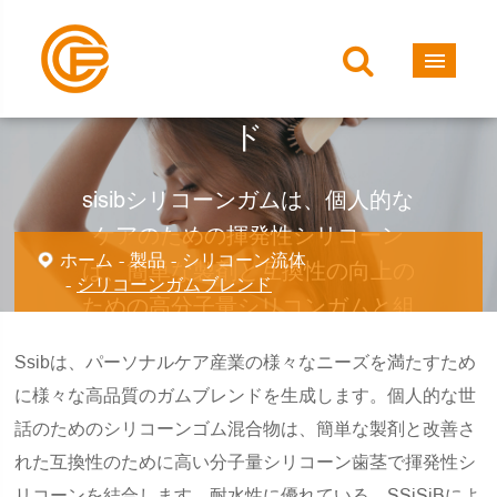
シリコーンガムブレン
ド
sisibシリコーンガムは、個人的な
ケアのための揮発性シリコーン
ホーム
製品
シリコーン流体
は、簡単な製剤と互換性の向上の
シリコーンガムブレンド
ための高分子量シリコンガムと組
み合わせています。
Ssibは、パーソナルケア産業の様々なニーズを満たすため
に様々な高品質のガムブレンドを生成します。個人的な世
話のためのシリコーンゴム混合物は、簡単な製剤と改善さ
れた互換性のために高い分子量シリコーン歯茎で揮発性シ
リコーンを結合します。耐水性に優れている。SSiSiBによ