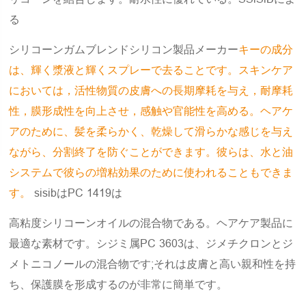
る
シリコーンガムブレンドシリコン製品メーカー
キーの成分
は、輝く漿液と輝くスプレーで去ることです。スキンケア
においては，活性物質の皮膚への長期摩耗を与え，耐摩耗
性，膜形成性を向上させ，感触や官能性を高める。ヘアケ
アのために、髪を柔らかく、乾燥して滑らかな感じを与え
ながら、分割終了を防ぐことができます。彼らは、水と油
システムで彼らの増粘効果のために使われることもできま
す。
sisibはPC 1419は
高粘度シリコーンオイルの混合物である。ヘアケア製品に
最適な素材です。シジミ属PC 3603は、ジメチクロンとジ
メトニコノールの混合物です;それは皮膚と高い親和性を持
ち、保護膜を形成するのが非常に簡単です。