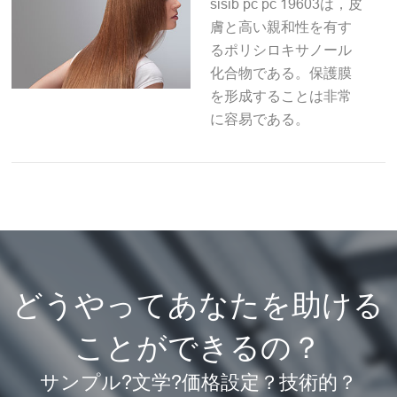
sisib pc pc 19603は，皮
膚と高い親和性を有す
るポリシロキサノール
化合物である。保護膜
を形成することは非常
に容易である。
どうやってあなたを助ける
ことができるの？
サンプル?文学?価格設定？技術的？