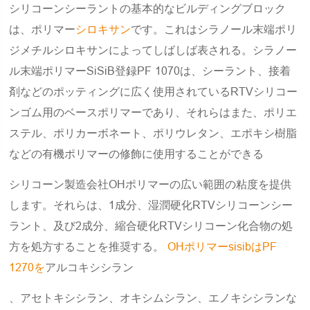
シリコーンシーラントの基本的なビルディングブロック
は、ポリマー
シロキサン
です。これはシラノール末端ポリ
ジメチルシロキサンによってしばしば表される。シラノー
ル末端ポリマーSiSiB登録PF 1070は、シーラント、接着
剤などのポッティングに広く使用されているRTVシリコー
ンゴム用のベースポリマーであり、それらはまた、ポリエ
ステル、ポリカーボネート、ポリウレタン、エポキシ樹脂
などの有機ポリマーの修飾に使用することができる
シリコーン製造会社OHポリマーの広い範囲の粘度を提供
します。それらは、1成分、湿潤硬化RTVシリコーンシー
ラント、及び2成分、縮合硬化RTVシリコーン化合物の処
方を処方することを推奨する。
OHポリマーsisibはPF
1270を
アルコキシシラン
、アセトキシシラン、オキシムシラン、エノキシシランな