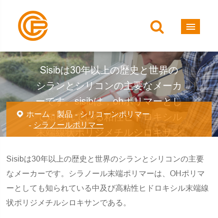
シラノールポリマー
Sisibは30年以上の歴史と世界の
シランとシリコンの主要なメーカ
ーです。sisibは，ohポリマーとし
ホーム
製品
シリコーンポリマー
て知られている粘性ヒドロキシル
シラノールポリマー
末端線状ポリジメチルシロキサン
の広い範囲を製造している。
Sisibは30年以上の歴史と世界のシランとシリコンの主要
なメーカーです。シラノール末端ポリマーは、OHポリマ
ーとしても知られている中及び高粘性ヒドロキシル末端線
状ポリジメチルシロキサンである。