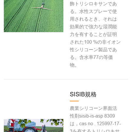
飾トリシロキサンであ
る。水性スプレーで使
用されるとき、それは
効果的で強力な湿潤能
力を有することが証明
された100 %の非イオン
性シリコーン製品であ
る。含水率77の等価
物。
SISIB規格
農業シリコーン界面活
性剤sisib‐is‐asp 8309
は，cas no . 125997‐17‐
3を有するトリシロキサ