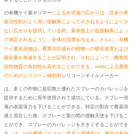
の有機ケイ素ポリマー
による水溶液の広がりは、従来の界
面活性剤がより高い接触角によって示されるようにより少
ない広がりを提供している間、葉表面上の低接触角によっ
て測定されるように、全体の湿潤を与える。さらに、有機
ケイ素化合物は、農業活性成分の植物への吸収速度および
吸収量を加速することが証明され、それによって、農業抵
抗性物質の有効性を高めることができる。sisibによる農業
のためのシリコーン補助剤
シリコーンオイルメーカー
は、多くの作物に超拡散と優れたスプレーのカバレッジを
提供するために長年使用されて成功している。スプレー溶
液の表面張力を下げることができる。特定の割合で農薬溶
液と混合した後、スプレーと葉の間の接触天使を下げるこ
とができ、スプレーのカバレッジを大きくすることができ
る。
は、sisib農業シリコーン普及と浸透剤は、農薬の有効