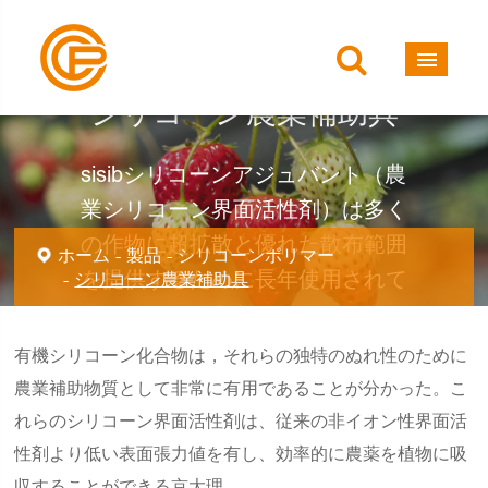
シリコーン農業補助具
sisibシリコーンアジュバント（農
業シリコーン界面活性剤）は多く
の作物に超拡散と優れた散布範囲
ホーム
製品
シリコーンポリマー
を提供するために長年使用されて
シリコーン農業補助具
きた。
有機シリコーン化合物は，それらの独特のぬれ性のために
農業補助物質として非常に有用であることが分かった。こ
れらのシリコーン界面活性剤は、従来の非イオン性界面活
性剤より低い表面張力値を有し、効率的に農薬を植物に吸
収することができる京大理