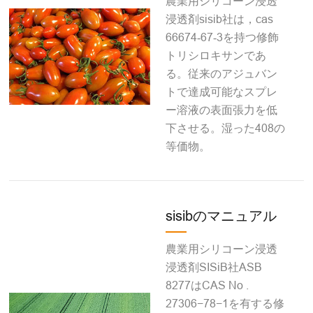
農業用シリコーン浸透
浸透剤sisib社は，cas
66674‐67‐3を持つ修飾
トリシロキサンであ
る。従来のアジュバン
トで達成可能なスプレ
ー溶液の表面張力を低
下させる。湿った408の
等価物。
sisibのマニュアル
農業用シリコーン浸透
浸透剤SISiB社ASB
8277はCAS No .
27306−78−1を有する修