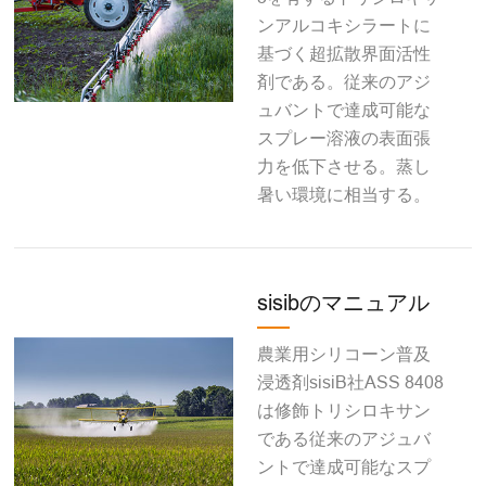
ンアルコキシラートに
基づく超拡散界面活性
剤である。従来のアジ
ュバントで達成可能な
スプレー溶液の表面張
力を低下させる。蒸し
暑い環境に相当する。
sisibのマニュアル
農業用シリコーン普及
浸透剤sisiB社ASS 8408
は修飾トリシロキサン
である従来のアジュバ
ントで達成可能なスプ