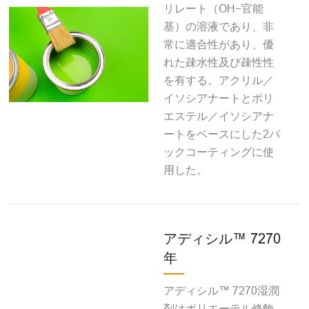
リレート（OH−官能
基）の溶液であり、非
常に適合性があり、優
れた疎水性及び疎性性
を有する。アクリル／
イソシアナートとポリ
エステル／イソシアナ
ートをベースにした2パ
ックコーティングに使
用した。
アディシル™ 7270
年
アディシル™ 7270湿潤
剤はポリエーテル修飾