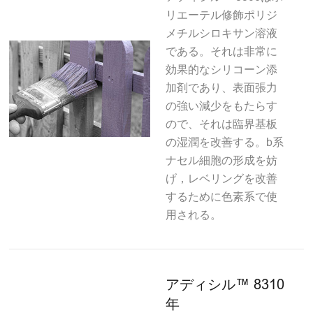
リエーテル修飾ポリジ
メチルシロキサン溶液
である。それは非常に
効果的なシリコーン添
加剤であり、表面張力
の強い減少をもたらす
ので、それは臨界基板
の湿潤を改善する。b系
ナセル細胞の形成を妨
げ，レベリングを改善
するために色素系で使
用される。
アディシル™ 8310
年