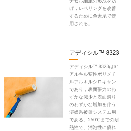
ナセル細胞の形成を妨
げ，レベリングを改善
するために色素系で使
用される。
アディシル™ 8323
アディシル™ 8323はar
アルキル変性ポリメチ
ルアルキルシロキサン
であり，表面張力のわ
ずかな減少と表面滑り
のわずかな増加を伴う
溶媒系被覆システム用
である。250℃までの耐
熱性で、消泡性に優れ