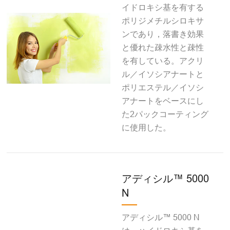
イドロキシ基を有する
ポリジメチルシロキサ
ンであり，落書き効果
と優れた疎水性と疎性
を有している。アクリ
ル／イソシアナートと
ポリエステル／イソシ
アナートをベースにし
た2パックコーティング
に使用した。
アディシル™ 5000
N
アディシル™ 5000 N