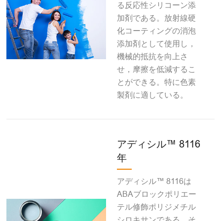
る反応性シリコーン添
加剤である。放射線硬
化コーティングの消泡
添加剤として使用し，
機械的抵抗を向上さ
せ，摩擦を低減するこ
とができる。特に色素
製剤に適している。
アディシル™ 8116
年
アディシル™ 8116は
ABAブロックポリエー
テル修飾ポリジメチル
シロキサンである。そ