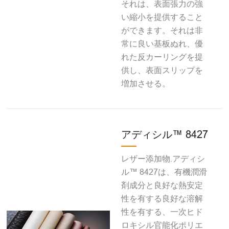
それは、表面張力の強
い縮小を提供すること
ができます。それは非
常に良い基板ぬれ、優
れた反カーリングを提
供し、表面スリップを
増加させる。
アディシル™ 8427
レザー添加物.アディシ
ル™ 8427は、有機潤滑
剤成分と良好な熱安定
性を有する良好な溶解
性を有する、一次ヒド
ロキシル官能化ポリエ