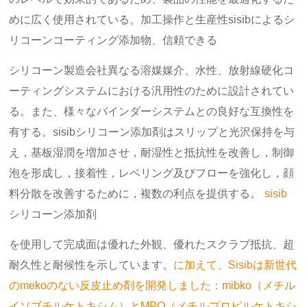
めに広く使用されている。加工操作と生産性sisibによるシ
リコーンコーティング添加物、信頼できる
シリコーン製造会社異なる溶媒媒介、水性、放射線硬化コ
ーティングシステムにおける汎用性のために設計されてい
る。また、様々なバインダーシステムとの良好な互換性を
有する。sisibシリコーン添加剤はスリップと光沢保持を与
え，基板湿潤を増加させ，耐湿性と抵抗性を改善し，制御
泡を形成し，接着性，レベリング及びフローを強化し，顔
料分散を改善するために，複数の利点を提供する。
sisib
シリコーン添加剤
を使用して完成面は優れた外観、優れたスクラブ抵抗、超
耐久性と耐候性を示しています。
に加えて、Sisibは新世代
のmekoのない反皮止め剤を開発しました：mibko（メチル
イソブチルケトキシム）とMPO（メチルプロピルケトキシ