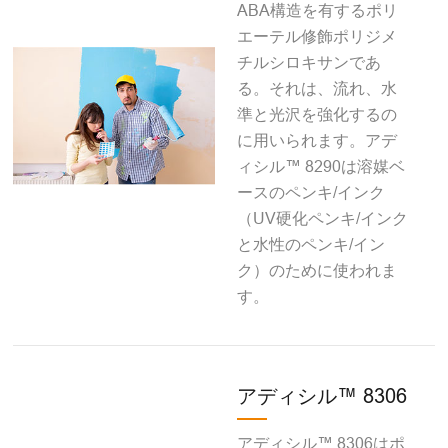
ABA構造を有するポリ
エーテル修飾ポリジメ
チルシロキサンであ
る。それは、流れ、水
準と光沢を強化するの
に用いられます。アデ
ィシル™ 8290は溶媒ベ
ースのペンキ/インク
（UV硬化ペンキ/インク
と水性のペンキ/イン
ク）のために使われま
す。
アディシル™ 8306
アディシル™ 8306はポ