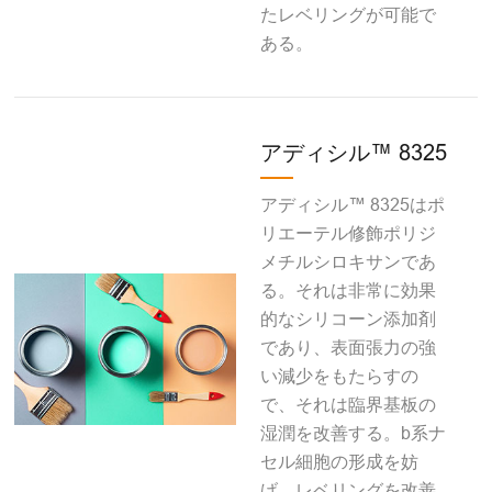
たレベリングが可能で
ある。
アディシル™ 8325
アディシル™ 8325はポ
リエーテル修飾ポリジ
メチルシロキサンであ
る。それは非常に効果
的なシリコーン添加剤
であり、表面張力の強
い減少をもたらすの
で、それは臨界基板の
湿潤を改善する。b系ナ
セル細胞の形成を妨
げ，レベリングを改善