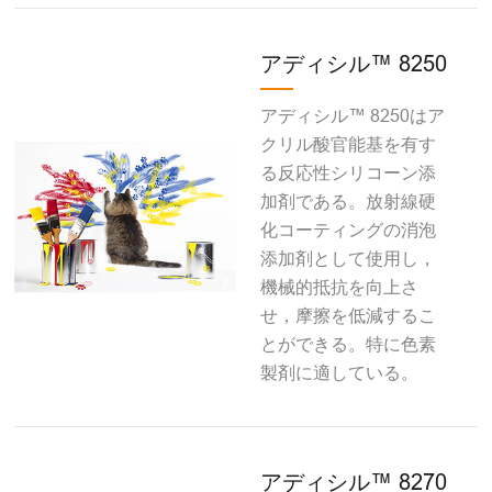
アディシル™ 8250
アディシル™ 8250はア
クリル酸官能基を有す
る反応性シリコーン添
加剤である。放射線硬
化コーティングの消泡
添加剤として使用し，
機械的抵抗を向上さ
せ，摩擦を低減するこ
とができる。特に色素
製剤に適している。
アディシル™ 8270