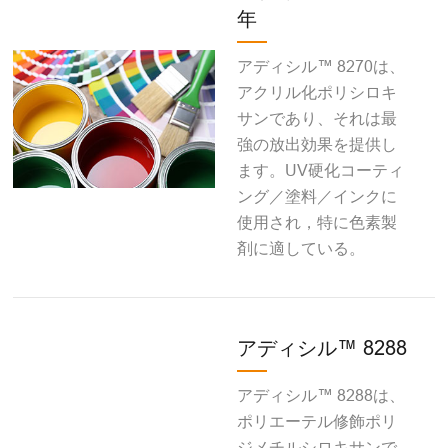
年
アディシル™ 8270は、
アクリル化ポリシロキ
サンであり、それは最
強の放出効果を提供し
ます。UV硬化コーティ
ング／塗料／インクに
使用され，特に色素製
剤に適している。
アディシル™ 8288
アディシル™ 8288は、
ポリエーテル修飾ポリ
ジメチルシロキサンで