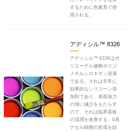
するために色素系で使
用される。
アディシル™ 8326
アディシル™ 8326はポ
リエーテル修飾ポリジ
メチルシロキサン溶液
である。それは非常に
効果的なシリコーン添
加剤であり、表面張力
の強い減少をもたらす
ので、それは臨界基板
の湿潤を改善する。b系
ナセル細胞の形成を妨