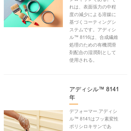
れは、表面張力の中程
度の減少による溶媒に
基づくコーティングシ
ステムです。アディシ
ル™ 8116は、合成繊維
処理のための有機潤滑
剤配合の湿潤剤として
使用される。
アディシル™ 8141
年
デフォーマー.アディシ
ル™ 8141はフッ素変性
ポリシロキサンであ