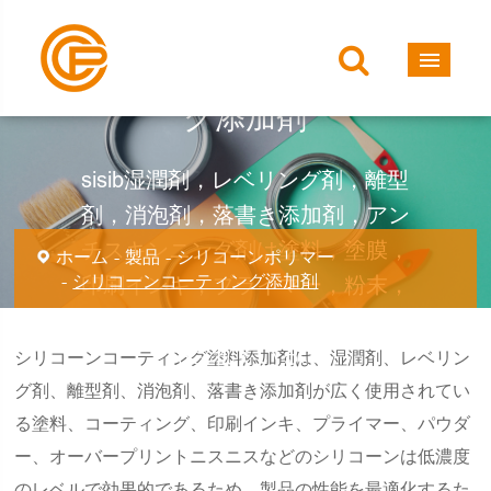
シリコーンコーティン
グ添加剤
sisib湿潤剤，レベリング剤，離型
剤，消泡剤，落書き添加剤，アン
チスキンニング剤は塗料，塗膜，
ホーム
製品
シリコーンポリマー
シリコーンコーティング添加剤
印刷インキ，プライマー，粉末，
オーバプリントニスなどに広く使
用されている。
シリコーンコーティング塗料添加剤は、湿潤剤、レベリン
グ剤、離型剤、消泡剤、落書き添加剤が広く使用されてい
る塗料、コーティング、印刷インキ、プライマー、パウダ
ー、オーバープリントニスニスなどのシリコーンは低濃度
のレベルで効果的であるため、製品の性能を最適化するた