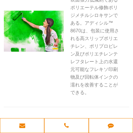
ポリエーテル修飾ポリ
ジメチルシロキサンで
ある。アディシル™
8670は、包装に使用さ
れる高スリップポリエ
チレン、ポリプロピレ
ン及びポリエチレンテ
レフタレート上の水還
元可能なフレキソ印刷
物及び回転体インクの
濡れを改善することが
できる。
アディシル™ 8800
年