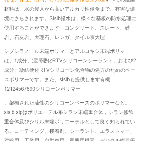
材料は、水の侵入から高いアルカリ性侵食まで、有害な環
境にさらされます。Sisib撥水は、様々な基板の防水処理に
使用することができます：コンクリート、スレート、砂
岩、石灰岩、大理石、レンガ、タイル京大理
シブシラノール末端ポリマーとアルコキシ末端ポリマー
は、1成分、湿潤硬化RTVシリコーンシーラント、および2
成分、凝結硬化RTVシリコーン化合物の処方のためのベー
スポリマーです。また、sisibも提供します有機
12124567890シリコーンポリマー
、架橋された油性のシリコーンベースのポリマーなど。
sisib‐stpはポリエーテル系シラン末端重合体，シラン修飾
重合体及びシリル末端ポリエーテルとして良く知られてい
る。コーティング、接着剤、シーラント、エラストマー、
建設用、工業用、自動車用、家庭用機器、デジタル機器等