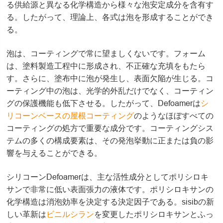
る供給源と異なる化学構造から様々な泡安定成分を含有す
る。したがって、理論上、各式は泡を形成することができ
る。
泡は、コーティングで常に望ましくないです。フォーム
は、塗料製造工程中に形成され、不正確な充填をもたら
す。さらに、塗布中に泡が発生し、表面欠陥が生じる。コ
ーティング中の泡は、光学的外乱だけでなく、コーティン
グの保護機能も低下させる。したがって、Defoamerは
シ
リコーンベースの屋根コーティング
のようなほぼすべての
コーティングの処方で重要な成分です。コーティングシス
テムの多くの構成要素は、その発泡挙動に正または負の影
響を与えることができる。
シリコーンDefoamerは、主な活性成分としてポリシロキ
サンで非常に低い表面張力の液体です。ポリシロキサンの
化学構造は消泡効率を決定する決定因子である。sisibの新
しい革新は
ビニルシラン
を変更したポリシロキサンとふっ