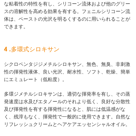
な粘着性の特性を有し、シリコーン流体および他のグリー
スの溶解性を高める効果を有する。フェニルシリコーン流
体は、ペーストの光沢を明るくするのに用いられることが
できます。
4 .多環式シロキサン
シクロペンタジジメチルシロキサン、無色、無臭、非刺激
性の揮発性液体、良い光沢、耐水性、ソフト、乾燥、簡単
にエミュレート（低粘度）。
多環ジメチルシロキサンは、適切な揮発率を有し、その蒸
発速度は水及びエタノールのそれより低く、良好な分散性
及び揮発性を有する揮発性になると、肌には低温感がな
く、残滓もなく、揮発性で一般的に使用できます。自然な
リフレッシュクリームとヘアケアエッセンシャルオイル。