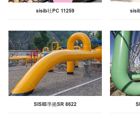
sisib社PC 11259
sis
SISIB準拠SR 8622
S