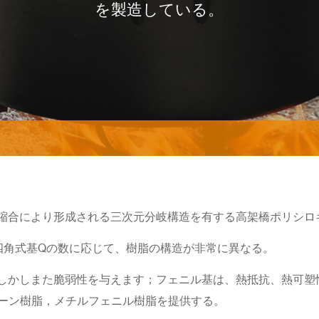
を製造している。
縮合により形成される三次元分岐構造を有する高架橋ポリシロ
四角式基Qの数に応じて、樹脂の構造が非常に異なる。
しかしまた脆弱性を与えます；フェニル基は、熱抵抗、熱可塑
リコーン樹脂，メチルフェニル樹脂を提供する。