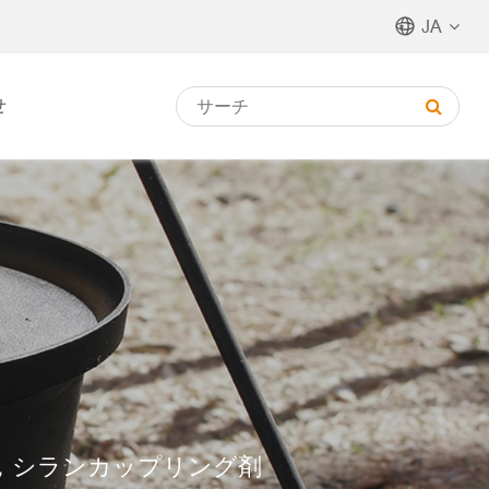
JA
せ
来，シランカップリング剤