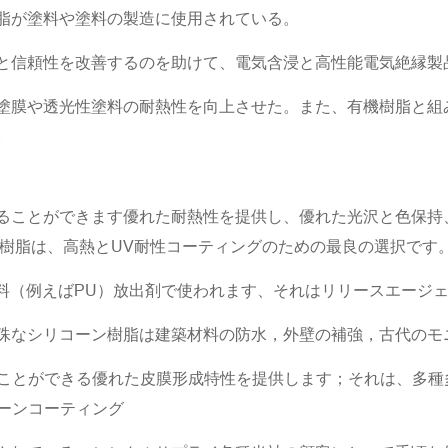
脂が塗料や塗料の製造に使用されている。
と信頼性を改善するのを助けて、電気含浸と高性能電気絶縁製
塗膜や透光性塗料の耐熱性を向上させた。また、有機樹脂と組
。
ることができます優れた耐熱性を提供し、優れた光沢と色保持
ーン樹脂は、高熱とUV耐性コーティングのための最良の選択です
性材料（例えばPU）放出剤で使われます、それはリリースエー
殊なシリコーン樹脂は建築材料の防水，外壁の補強，古代のモ
することができる優れた皮膜形成特性を提供します；それは、多
ーンコーティング